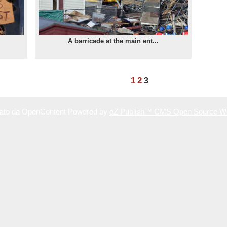
A barricade at the main ent...
1
2
3
reato da OpenContent Powered by
eZ Publish™ CMS Open Source W