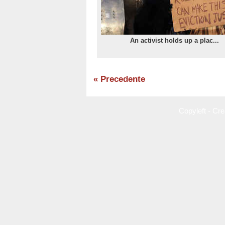
An activist holds up a plac...
« Precedente
Copyleft - C