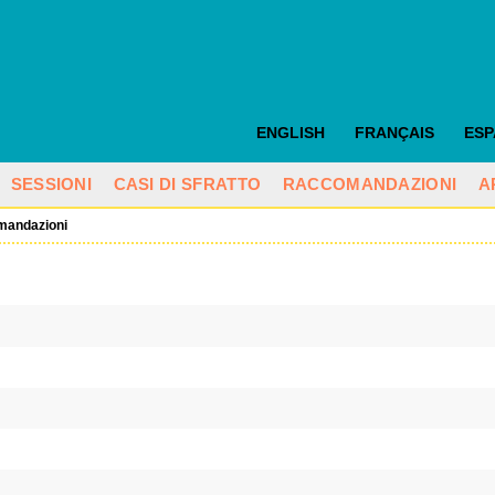
ENGLISH
FRANÇAIS
ES
SESSIONI
CASI DI SFRATTO
RACCOMANDAZIONI
A
mandazioni