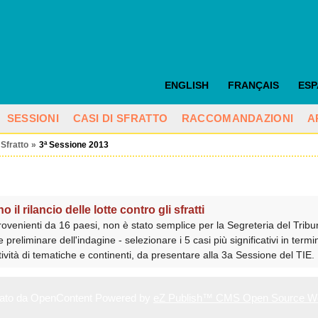
ENGLISH
FRANÇAIS
ES
SESSIONI
CASI DI SFRATTO
RACCOMANDAZIONI
A
 Sfratto
»
3ª Sessione 2013
 il rilancio delle lotte contro gli sfratti
rovenienti da 16 paesi, non è stato semplice per la Segreteria del Tribun
 preliminare dell'indagine - selezionare i 5 casi più significativi in term
ività di tematiche e continenti, da presentare alla 3a Sessione del TIE.
reato da OpenContent Powered by
eZ Publish™ CMS Open Source W