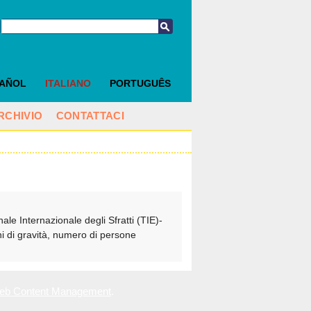
PAÑOL
ITALIANO
PORTUGUÊS
RCHIVIO
CONTATTACI
ale Internazionale degli Sfratti (TIE)-
ini di gravità, numero di persone
eb Content Management
.