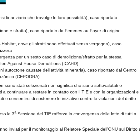
risi finanziaria che travolge le loro possibilità), caso riportato
one e sfratto), caso riportato da Femmes au Foyer di origine
abitat, dove gli sfratti sono effettuati senza vergogna), caso
vizzera
genza per un sesto caso di demolizione/sfratto per la stessa
mittee Against House Demolitions (ICAHD)
oni autoctone causate dell'attività mineraria), caso riportato dal Centro
mazónico (CEPODRA)
non siano stati selezionati non significa che siano sottovalutati o
ti a continuare a restare in contatto con il TIE e con le organizzazioni e 
i e consentirci di sostenere le iniziative contro le violazioni del diritto
a
rso la 3
Sessione del TIE rafforza la convergenza delle lotte di tutti a
anno inviati per il monitoraggio al Relatore Speciale dell'ONU sul Diritto 