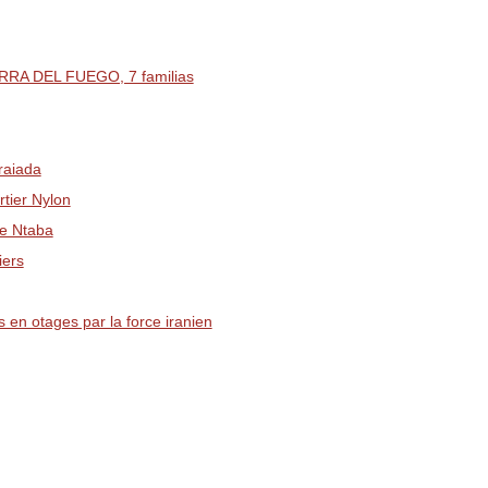
RA DEL FUEGO, 7 familias
raiada
ier Nylon
e Ntaba
iers
en otages par la force iranien