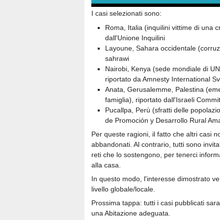
I casi selezionati sono:
Roma, Italia (inquilini vittime di una c
dall'Unione Inquilini
Layoune, Sahara occidentale (corruzi
sahrawi
Nairobi, Kenya (sede mondiale di UN-H
riportato da Amnesty International S
Anata, Gerusalemme, Palestina (emer
famiglia), riportato dall'Israeli Com
Pucallpa, Perù (sfratti delle popolazi
de Promoción y Desarrollo Rural A
Per queste ragioni, il fatto che altri casi 
abbandonati. Al contrario, tutti sono invita
reti che lo sostengono, per tenerci informat
alla casa.
In questo modo, l'interesse dimostrato ve
livello globale/locale.
Prossima tappa: tutti i casi pubblicati sar
una Abitazione adeguata.