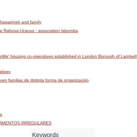
hawamreh and family
ahova-Uranus - association labomba
life' housing co-operatives established in London Borough of Lambet
tives
n familias de distinta forma de organizaciòn
s
TEAMENTOS IRREGULARES
Keywords