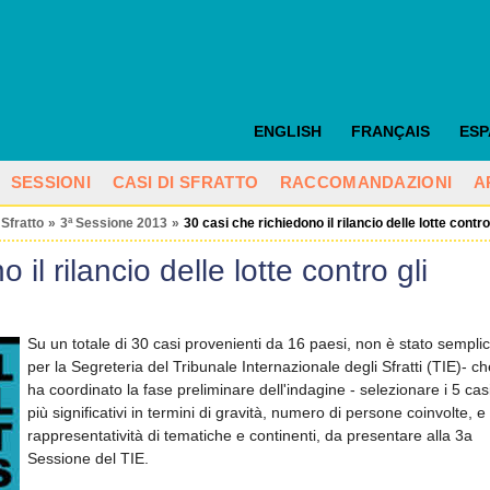
ENGLISH
FRANÇAIS
ES
SESSIONI
CASI DI SFRATTO
RACCOMANDAZIONI
A
 Sfratto
»
3ª Sessione 2013
»
30 casi che richiedono il rilancio delle lotte contro 
 il rilancio delle lotte contro gli
Su un totale di 30 casi provenienti da 16 paesi, non è stato sempli
per la Segreteria del Tribunale Internazionale degli Sfratti (TIE)- ch
ha coordinato la fase preliminare dell'indagine - selezionare i 5 cas
più significativi in termini di gravità, numero di persone coinvolte, e
rappresentatività di tematiche e continenti, da presentare alla 3a
Sessione del TIE.