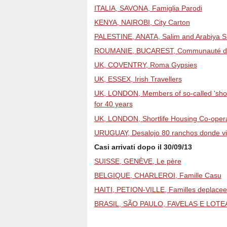
ITALIA, SAVONA, Famiglia Parodi
KENYA, NAIROBI, City Carton
PALESTINE, ANATA, Salim and Arabiya S
ROUMANIE, BUCAREST, Communauté de R
UK, COVENTRY, Roma Gypsies
UK, ESSEX, Irish Travellers
UK, LONDON, Members of so-called 'short
for 40 years
UK, LONDON, Shortlife Housing Co-opera
URUGUAY, Desalojo 80 ranchos donde vive
Casi arrivati dopo il 30/09/13
SUISSE, GENÈVE, Le père
BELGIQUE, CHARLEROI, Famille Casu
HAITI, PETION-VILLE, Familles deplacee
BRASIL, SÃO PAULO, FAVELAS E LO