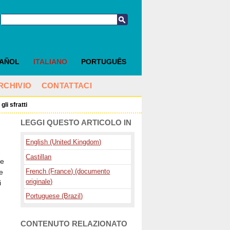
PAÑOL
ITALIANO
PORTUGUÊS
RCHIVIO
CONTATTACI
gli sfratti
LEGGI QUESTO ARTICOLO IN
English (United Kingdom)
Castillan
ce
French (France) (documento
e
originale)
i
Portuguese (Brazil)
CONTENUTO RELAZIONATO