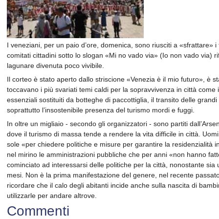
I veneziani, per un paio d’ore, domenica, sono riusciti a «sfrattare» i 
comitati cittadini sotto lo slogan «Mi no vado via» (Io non vado via) rife
lagunare divenuta poco vivibile.
Il corteo è stato aperto dallo striscione «Venezia è il mio futuro», è 
toccavano i più svariati temi caldi per la sopravvivenza in città come
essenziali sostituiti da botteghe di paccottiglia, il transito delle gran
soprattutto l’insostenibile presenza del turismo mordi e fuggi.
In oltre un migliaio - secondo gli organizzatori - sono partiti dall’Ars
dove il turismo di massa tende a rendere la vita difficile in città. Uom
sole «per chiedere politiche e misure per garantire la residenzialità 
nel mirino le amministrazioni pubbliche che per anni «non hanno fat
cominciato ad interessarsi delle politiche per la città, nonostante si
mesi. Non è la prima manifestazione del genere, nel recente passato
ricordare che il calo degli abitanti incide anche sulla nascita di bambi
utilizzarle per andare altrove.
Commenti