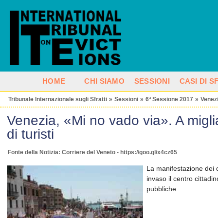
HOME
CHI SIAMO
SESSIONI
CASI DI 
Tribunale Internazionale sugli Sfratti
»
Sessioni
»
6ª Sessione 2017
»
Venez
Venezia, «Mi no vado via». A miglia
di turisti
Fonte della Notizia: Corriere del Veneto - https://goo.gl/x4cz65
La manifestazione dei c
invaso il centro cittadi
pubbliche