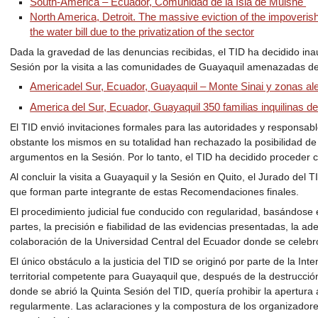
South-America – Ecuador, Comunidad de la Isla de Muisne
North America, Detroit. The massive eviction of the impoverishe
the water bill due to the privatization of the sector
Dada la gravedad de las denuncias recibidas, el TID ha decidido in
Sesión por la visita a las comunidades de Guayaquil amenazadas de
Americadel Sur, Ecuador, Guayaquil – Monte Sinai y zonas a
America del Sur, Ecuador, Guayaquil 350 familias inquilinas d
El TID envió invitaciones formales para las autoridades y responsab
obstante los mismos en su totalidad han rechazado la posibilidad d
argumentos en la Sesión. Por lo tanto, el TID ha decidido proceder co
Al concluir la visita a Guayaquil y la Sesión en Quito, el Jurado del 
que forman parte integrante de estas Recomendaciones finales.
El procedimiento judicial fue conducido con regularidad, basándose e
partes, la precisión e fiabilidad de las evidencias presentadas, la a
colaboración de la Universidad Central del Ecuador donde se celebr
El único obstáculo a la justicia del TID se originó por parte de la Int
territorial competente para Guayaquil que, después de la destrucción
donde se abrió la Quinta Sesión del TID, quería prohibir la apertura 
regularmente. Las aclaraciones y la compostura de los organizadores