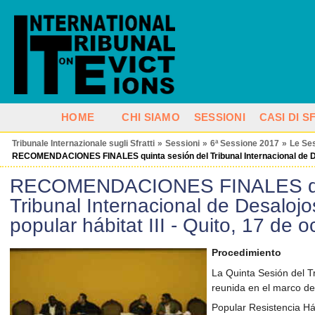
HOME
CHI SIAMO
SESSIONI
CASI DI 
Tribunale Internazionale sugli Sfratti
»
Sessioni
»
6ª Sessione 2017
»
Le Ses
RECOMENDACIONES FINALES quinta sesión del Tribunal Internacional de Desalo
RECOMENDACIONES FINALES qui
Tribunal Internacional de Desalojos
popular hábitat III - Quito, 17 de 
Procedimiento
La Quinta Sesión del Tr
reunida en el marco de
Popular Resistencia Háb