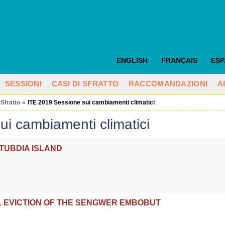
ENGLISH
FRANÇAIS
ES
SESSIONI
CASI DI SFRATTO
RACCOMANDAZIONI
A
 Sfratto
»
ITE 2019 Sessione sui cambiamenti climatici
i cambiamenti climatici
TUBDIA ISLAND
L EVICTION OF THE SENGWER EMBOBUT