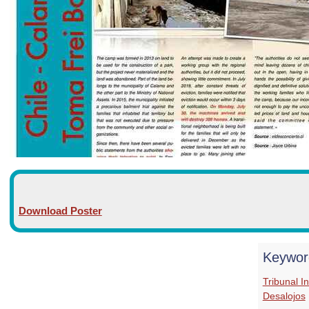
Download Poster
Keywor
Tribunal I
Desalojos