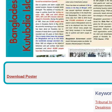
Download Poster
Keywor
Tribunal I
Desalojos