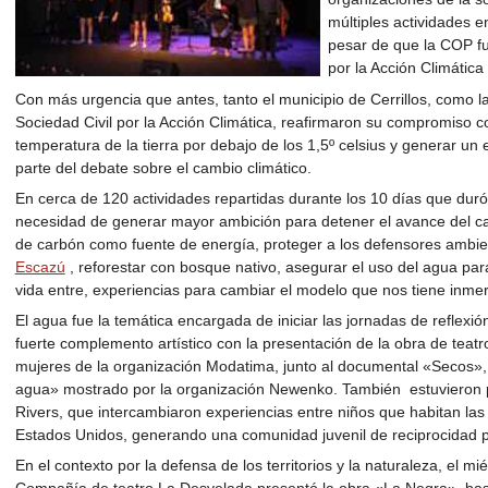
múltiples actividades en
pesar de que la COP fu
por la Acción Climátic
Con más urgencia que antes, tanto el municipio de Cerrillos, como 
Sociedad Civil por la Acción Climática, reafirmaron su compromiso 
temperatura de la tierra por debajo de los 1,5º celsius y generar un
parte del debate sobre el cambio climático.
En cerca de 120 actividades repartidas durante los 10 días que dur
necesidad de generar mayor ambición para detener el avance del cal
de carbón como fuente de energía, proteger a los defensores ambie
Escazú
, reforestar con bosque nativo, asegurar el uso del agua para
vida entre, experiencias para cambiar el modelo que nos tiene inmer
El agua fue la temática encargada de iniciar las jornadas de reflexió
fuerte complemento artístico con la presentación de la obra de teatr
mujeres de la organización Modatima, junto al documental «Secos»,
agua» mostrado por la organización Newenko. También estuvieron pr
Rivers, que intercambiaron experiencias entre niños que habitan la
Estados Unidos, generando una comunidad juvenil de reciprocidad p
En el contexto por la defensa de los territorios y la naturaleza, el m
Compañía de teatro La Desvelada presentó la obra «La Negra», ba