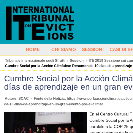
HOME
CHI SIAMO
SESSIONI
CASI DI 
Tribunale Internazionale sugli Sfratti
»
Sessioni
»
ITE 2019 Sessione sui cam
Cumbre Social por la Acción Climática: Resumen de 10 días de aprendizaje 
Cumbre Social por la Acción Clim
días de aprendizaje en un gran ev
-
Autore: SCAC
Fonte della Notizia: https://www.porlaaccionclimatica.cl/c
de-10-dias-de-aprendizaje-en-un-gran-evento-por-el-clima/
En el Centro Cultural T
Cumbre Social por la A
paralelo a la COP 25 q
organizaciones de la so